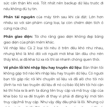
sức cẩn thận khi xoá. Tốt nhất nên backup dữ liệu trước đi
nếu không đủ tự tin.
Phần tài nguyên
của máy tính sau khi cài đặt: Lớn hơn
nhiều so với sản phẩm cùng loại, lại còn chiếm diện tích ổ
cứng nữa chứ.
Phần giao diện:
Tôi cho rằng giao diện không đẹp bằng
giao diện của phần mềm khác.
Về nhập liệu: Cả 2 loại tôi nêu ở trên đều khó như nhau,
nhưng khó là khó đối với người mới khai lần đầu cho nên
thấy khó, ai đã khai từ xa rồi thì sẽ nhanh chóng quen thôi.
Về phần lỗi khi nhập liệu hay truyền dữ liệu:
Bản thân tôi
không gặp trở nào khi nhập liệu hay truyền dữ liệu. Có người
bạn tôi gặp rắc rối khi chuyền số liệu và đã alô cho tôi nói
(Anh ta nói tao truyền dữ liệu đi nó cứ báo lỗi) khi tôi hỏi cặn
kẻ thì hóa ra là anh ta dùng tên truy cập và mã truy cập của
khai báo từ xa để truyền đi thay vì phải đi đăng ký mới tên
truy cập/mã truy cập. Như vậy đây đâu phải là lỗi. Nhưng cứ