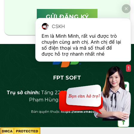
CSKH
Em là Minh Minh, rất vui được trò 
chuyện cùng anh chị. Anh chị để lại 
số điện thoại và mã số thuế để 
được hỗ trợ nhanh nhất nhé  
1
FPT SOFT
Trụ sở chính:
Tầng 22 , Tòa nhà KengNam,Khu E6,
Phạm Hùng, Q. Cầu Giấy, Hà Nội
Bản quyền thuộc
https://www.vnaccs.vn/