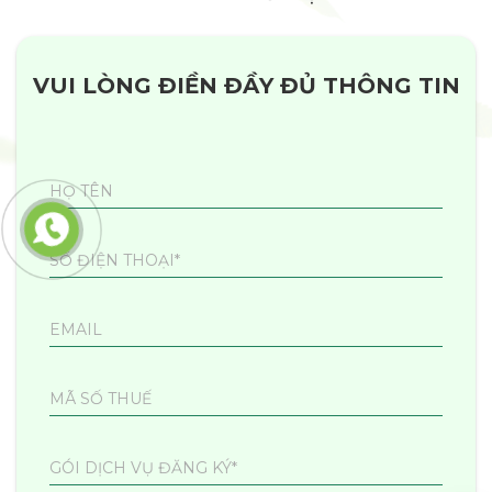
VUI LÒNG ĐIỀN ĐẦY ĐỦ THÔNG TIN
HỌ TÊN
SỐ ĐIỆN THOẠI*
EMAIL
MÃ SỐ THUẾ
GÓI DỊCH VỤ ĐĂNG KÝ*