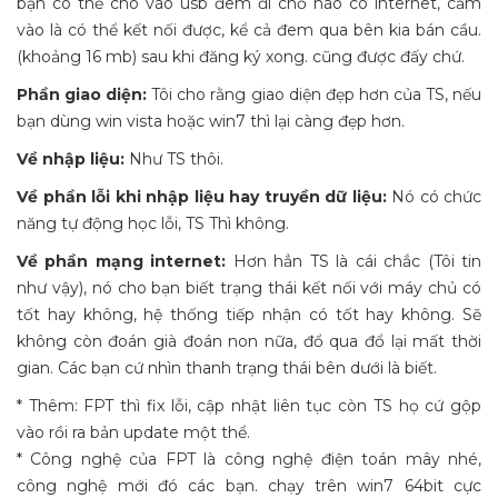
bạn có thể cho vào usb đem đi chỗ nào có internet, cắm
vào là có thể kết nối được, kể cả đem qua bên kia bán cầu.
(khoảng 16 mb) sau khi đăng ký xong. cũng được đấy chứ.
Phần giao diện:
Tôi cho rằng giao diện đẹp hơn của TS, nếu
bạn dùng win vista hoặc win7 thì lại càng đẹp hơn.
Về nhập liệu:
Như TS thôi.
Về phần lỗi khi nhập liệu hay truyền dữ liệu:
Nó có chức
năng tự động học lỗi, TS Thì không.
Về phần mạng internet:
Hơn hẳn TS là cái chắc (Tôi tin
như vậy), nó cho bạn biết trạng thái kết nối với máy chủ có
tốt hay không, hệ thống tiếp nhận có tốt hay không. Sẽ
không còn đoán già đoán non nữa, đổ qua đổ lại mất thời
gian. Các bạn cứ nhìn thanh trạng thái bên dưới là biết.
* Thêm: FPT thì fix lỗi, cập nhật liên tục còn TS họ cứ gộp
vào rồi ra bản update một thể.
* Công nghệ của FPT là công nghệ điện toán mây nhé,
công nghệ mới đó các bạn. chạy trên win7 64bit cực