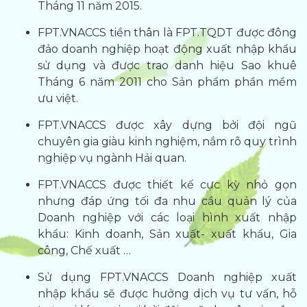
Tháng 11 năm 2015.
FPT.VNACCS tiền thân là FPT.TQDT được đông
đảo doanh nghiệp hoạt động xuất nhập khẩu
sử dụng và được trao danh hiệu Sao khuê
Tháng 6 năm 2011 cho Sản phẩm phần mềm
ưu việt.
FPT.VNACCS được xây dựng bởi đội ngũ
chuyên gia giàu kinh nghiệm, nắm rõ quy trình
nghiệp vụ ngành Hải quan.
FPT.VNACCS được thiết kế cực kỳ nhỏ gọn
nhưng đáp ứng tối đa nhu cầu quản lý của
Doanh nghiệp với các loại hình xuất nhập
khẩu: Kinh doanh, Sản xuất- xuất khẩu, Gia
công, Chế xuất …
Sử dụng FPT.VNACCS Doanh nghiệp xuất
nhập khẩu sẽ được hưởng dịch vụ tư vấn, hỗ