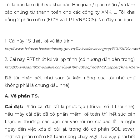
Tôi là dân làm dịch vụ khai báo Hải quan / giao nhận / và làm
các chứng từ thanh toán cho các công ty XNK, … Tôi khai
bằng 2 phần mềm (EC*S và FPT VNACCS). Nó đây các bạn:
1. Cái này TS thiết kế và lập trình.
http://www.haiquan.hochiminhcity.gov.vn/file/caidatvanangcap/ECUSKDSetup
2. Cái này FPT thiết kế và lập trình (có hướng đẫn bên trong)
http://download1187.mediafire.com/5yaf18mydbog/mq877r2v5apbs1t/Khai+dien+t
Để tôi nhận xét như sau: (ý kiến riêng của tôi nhé chứ
không phải là chung đâu nhé)
A. Về phần TS.
Cài đặt:
Phần cài đặt rất là phức tạp (đối với số ít thôi nhé),
nếu máy cài đặt đã có phần mềm kế toán thì hết sức cẩn
thận, vì thường các bạn cài vào rồi nó cứ báo lỗi là nghĩ
ngay đến việc xóa đi cài lại, trong đó có phần SQL sever,
một số phần mềm kế toán cũng chạy SQL. Do vậy phải hết