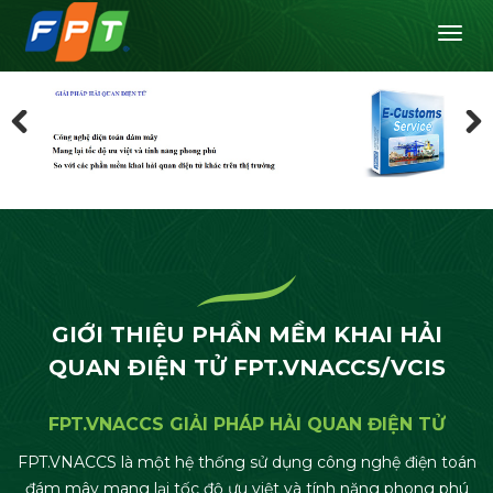
Tog
Previous
Nex
GIỚI THIỆU PHẦN MỀM KHAI HẢI
QUAN ĐIỆN TỬ FPT.VNACCS/VCIS
FPT.VNACCS GIẢI PHÁP HẢI QUAN ĐIỆN TỬ
FPT.VNACCS là một hệ thống sử dụng công nghệ điện toán
đám mây mang lại tốc độ ưu việt và tính năng phong phú