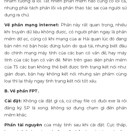
nhầm tưởng là lỗi. Tất nhiên phần mềm nào cũng có lỗi cả,
nhưng phải tách phần lỗi và phần thao tác sai của người sử
dụng ra chứ.
Về phần mạng internet:
Phần này rất quan trọng, nhiều
khi truyền dữ liệu không được, có người phán ngay là phần
mềm dở ẹc, cũng có khi mạng của ai Hải quan lúc đó đang
bận nên nó bận hoặc đứng luôn do quá tải, nhưng biết đâu
do chính mạng máy tính của các bạn có vấn đề, hay máy
tính của các bạn có vấn đề. Nhìn trên giao diện phần mềm
của TS các bạn không thể biết được tình trạng kết nối như:
gián đoạn, bận hay không kết nối nhưng sản phẩm cùng
loại thì lại thấy ngay tình trạng kết nối tốt xấu.
B. Về phần FPT.
Cài đặt:
Không cài đặt gì cả, cứ chạy file có đuôi exe là rồi
đăng ký SP là xong. không sợ đụng chạm gì đến phần
mềm khác.
Phần tài nguyên
của máy tính sau khi cài đặt: Cực thấp,